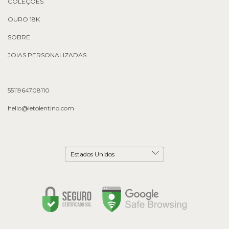
COLEÇÕES
OURO 18K
SOBRE
JOIAS PERSONALIZADAS
5511964708110
hello@letolentino.com