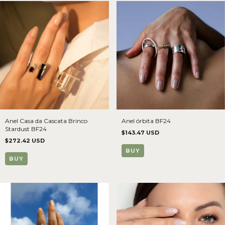
Anel Casa da Cascata Brinco
Anel órbita BF24
Stardust BF24
$143.47 USD
$272.42 USD
BUY
BUY