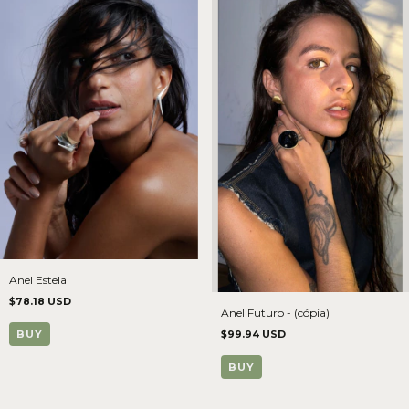
Anel Estela
$78.18 USD
Anel Futuro - (cópia)
$99.94 USD
BUY
BUY