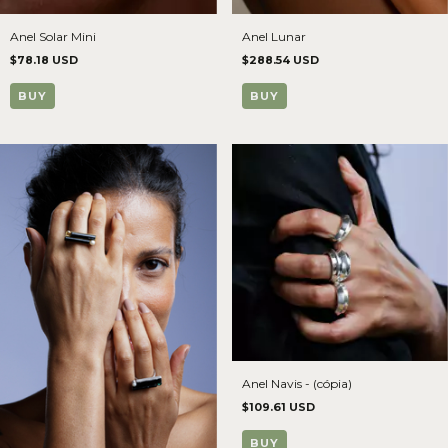
Anel Solar Mini
Anel Lunar
$78.18 USD
$288.54 USD
BUY
BUY
Anel Navis - (cópia)
$109.61 USD
BUY