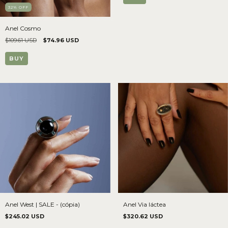
32
%
OFF
Anel Cosmo
$109.61 USD
$74.96 USD
BUY
Anel West | SALE - (cópia)
Anel Via láctea
$245.02 USD
$320.62 USD