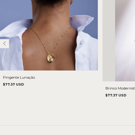
Pingente Lunação
$77.37 USD
Brinco Modernis
$77.37 USD