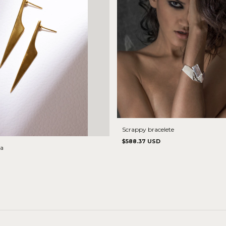
Scrappy bracelete
$588.37 USD
ta