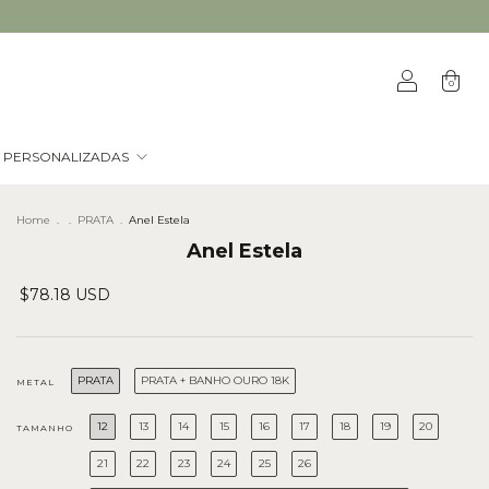
0
S PERSONALIZADAS
Home
.
.
PRATA
.
Anel Estela
Anel Estela
$78.18 USD
PRATA
PRATA + BANHO OURO 18K
METAL
12
13
14
15
16
17
18
19
20
TAMANHO
21
22
23
24
25
26