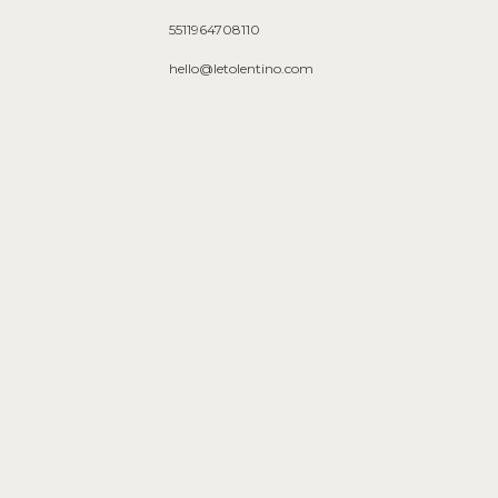
5511964708110
hello@letolentino.com