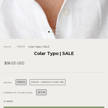
Home
.
.
PRATA
.
Colar Typo | SALE
Colar Typo | SALE
$58.03 USD
PRATA
PRATA + BANHO OURO 18K
METAL
45 CM
CORRENTE VENEZIANA
in stock