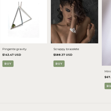
Pingente gravity
Scrappy bracelete
$143.47 USD
$588.37 USD
BUY
BUY
Mini
$67
B