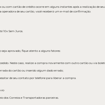
 ou com cartão de crédito ocorre em alguns instantes após a realização de s
la operadora de seu cartão, você receberá um e-mail de confirmação.
té 10x Sem Juros.
seja aprovado, fique atento a alguns fatores:
excedido. Neste caso, realize a compra novamente com outro cartão ou via bolet
errada do cartão ou inserido algum dado errado;
essitar de seu contato por telefone para liberar a compra.
nvio
o dos Correios e Transportadoras parceiras.