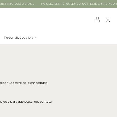
 O BRASIL
PARCELE EM ATÉ 10X SEM JUROS | FRETE GRÁTIS PARA TODO O BRASIL
0
Personalize sua joia
 opção "Cadastre-se" e em seguida
 pedido e para que possamos contatá-