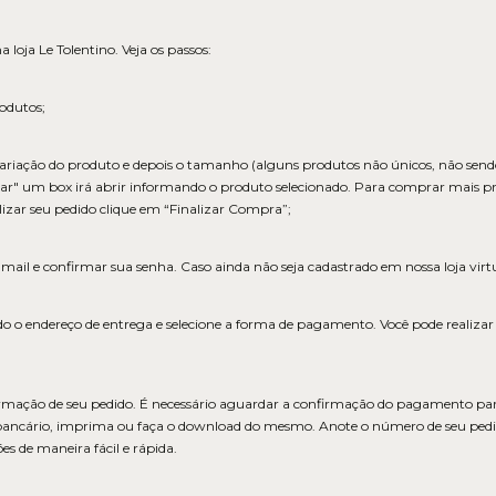
 loja Le Tolentino. Veja os passos:
rodutos;
variação do produto e depois o tamanho (alguns produtos não únicos, não sendo
r" um box irá abrir informando o produto selecionado. Para comprar mais pro
izar seu pedido clique em “Finalizar Compra”;
mail e confirmar sua senha. Caso ainda não seja cadastrado em nossa loja virtua
o endereço de entrega e selecione a forma de pagamento. Você pode realizar 
irmação de seu pedido. É necessário aguardar a confirmação do pagamento par
bancário, imprima ou faça o download do mesmo. Anote o número de seu pedid
s de maneira fácil e rápida.