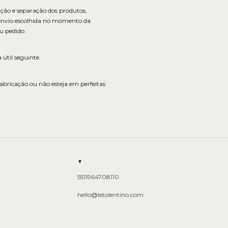
ção e separação dos produtos,
e envio escolhida no momento da
u pedido.
 útil seguinte.
abricação ou não esteja em perfeitas
▼
5511964708110
hello@letolentino.com