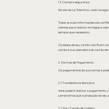
1.3 Compra segurança
No site da Le Tolentino, você naveg
Todas as suas informações são confide
clientes para realizar entregas e cob
sempre que necessário.
Os dados de seu cartão não ficam a
cartão e sua operadora do cartão de
2. Formas de Pagamento
Os pagamentos da sua compra poderão
2.1 Transferência Bancária
Você poderá realizar o pagamento via
Lembramos que a produção do seu pe
2.2 Pix / Cartão de Crédito