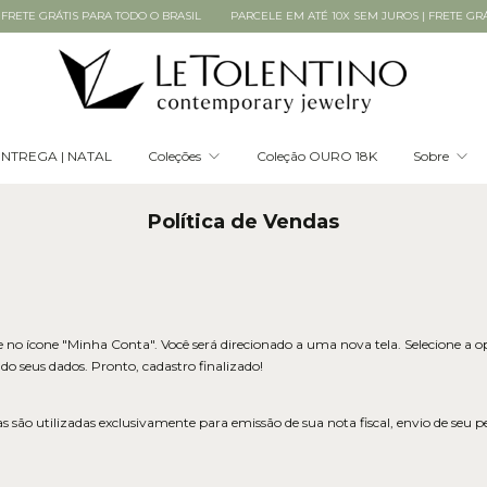
PARA TODO O BRASIL
PARCELE EM ATÉ 10X SEM JUROS | FRETE GRÁTIS PARA TODO
NTREGA | NATAL
Coleções
Coleção OURO 18K
Sobre
Política de Vendas
ique no ícone "Minha Conta". Você será direcionado a uma nova tela. Selecione a
 seus dados. Pronto, cadastro finalizado!
as são utilizadas exclusivamente para emissão de sua nota fiscal, envio de seu