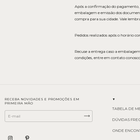
Após a confirmação do pagamento, o 
embalagem e emissão dos documentos 
compra para sua cidade. Vale lembra
Pedidos realizados após o horário com
Recuse a entrega caso a embalagem de
condições, entre em contato conosc
RECEBA NOVIDADES E PROMOÇÕES EM
▼
PRIMEIRA MÃO
TABELA DE M
DÚVIDAS FRE
ONDE ENCON