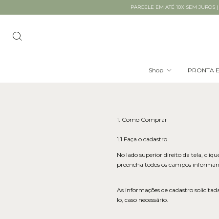
PARCELE EM ATÉ 10X SEM JUROS | FRETE GRÁTIS 
Shop
PRONTA E
1. Como Comprar
1.1 Faça o cadastro
No lado superior direito da tela, cl
preencha todos os campos informando
As informações de cadastro solicitad
lo, caso necessário.