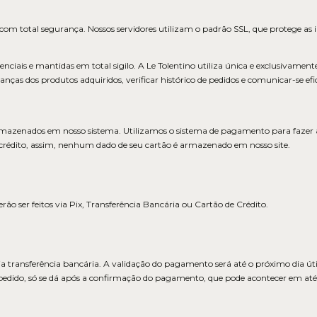
a com total segurança. Nossos servidores utilizam o padrão SSL, que protege a
nciais e mantidas em total sigilo. A Le Tolentino utiliza única e exclusivament
ranças dos produtos adquiridos, verificar histórico de pedidos e comunicar-se e
rmazenados em nosso sistema. Utilizamos o sistema de pagamento para fazer 
 crédito, assim, nenhum dado de seu cartão é armazenado em nosso site.
 ser feitos via Pix, Transferência Bancária ou Cartão de Crédito.
 transferência bancária. A validação do pagamento será até o próximo dia útil
dido, só se dá após a confirmação do pagamento, que pode acontecer em até