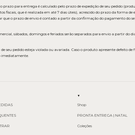
prazo para entrega é calculado pelo prazo de expedição de seu pedido (produ
fiscais, que é realizada em até 7 dias úteis), acrescido do prazo da forma d
r que o prazo de envio é contado a partir da confirmação do pagamento do se
ercial, sábados, domingos e feriados serão separados para envio a partir do dia
 seu pedido esteja violada ou avariada. Caso o produto apresente defeito de f
o imediatamente.
▼
EDIDAS
Shop
QUENTES
PRONTA ENTREGA | NATAL
TRAR
Coleções