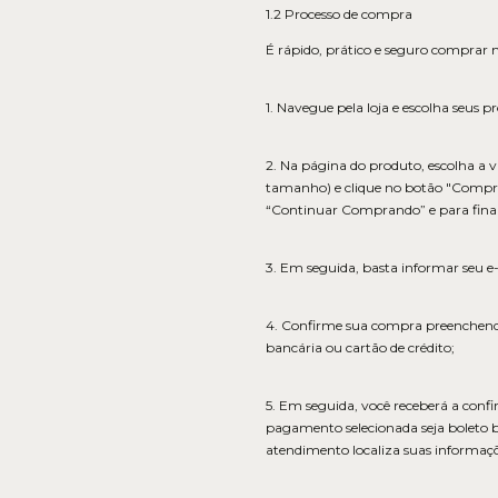
1.2 Processo de compra
É rápido, prático e seguro comprar na
1. Navegue pela loja e escolha seus p
2. Na página do produto, escolha a 
tamanho) e clique no botão "Compra
“Continuar Comprando” e para final
3. Em seguida, basta informar seu e-
4. Confirme sua compra preenchendo 
bancária ou cartão de crédito;
5. Em seguida, você receberá a conf
pagamento selecionada seja boleto 
atendimento localiza suas informaçõe