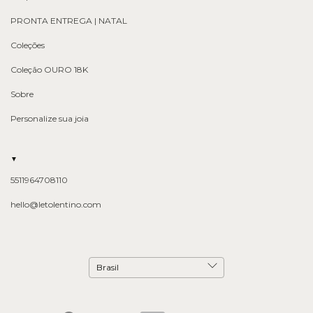
PRONTA ENTREGA | NATAL
Coleções
Coleção OURO 18K
Sobre
Personalize sua joia
▼
5511964708110
hello@letolentino.com