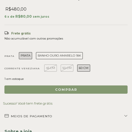
R$480,00
R$80,00
6
x de
sem juros
Frete grátis
Não acumulável com outras promoções
PRATA
BANHO OURO AMARELO 18K
PRATA
45 CM
50 CM
60 CM
CORRENTE VENEZIANA
1
em estoque
Sucesso! Você tem frete grátis
MEIOS DE PAGAMENTO
Sobre a joia