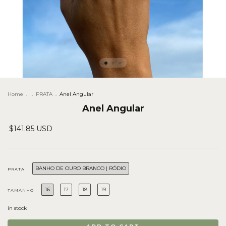
Home
.
.
PRATA
.
Anel Angular
Anel Angular
$141.85 USD
BANHO DE OURO BRANCO | RÓDIO
PRATA
16
17
18
19
TAMANHO
in stock